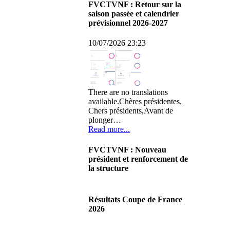
FVCTVNF : Retour sur la
saison passée et calendrier
prévisionnel 2026-2027
10/07/2026 23:23
There are no translations
available.Chères présidentes,
Chers présidents,Avant de
plonger…
Read more...
FVCTVNF : Nouveau
président et renforcement de
la structure
29/06/2026 02:56
There are no translations
Résultats Coupe de France
available.Chères Présidentes,
2026
chers Présidents,Ce dimanche
28 juin…
08/06/2026 23:17