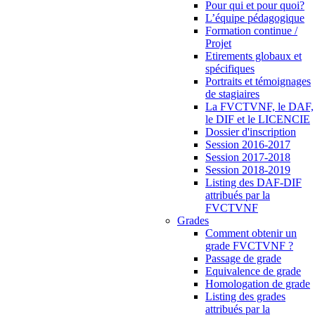
Pour qui et pour quoi?
L’équipe pédagogique
Formation continue /
Projet
Etirements globaux et
spécifiques
Portraits et témoignages
de stagiaires
La FVCTVNF, le DAF,
le DIF et le LICENCIE
Dossier d'inscription
Session 2016-2017
Session 2017-2018
Session 2018-2019
Listing des DAF-DIF
attribués par la
FVCTVNF
Grades
Comment obtenir un
grade FVCTVNF ?
Passage de grade
Equivalence de grade
Homologation de grade
Listing des grades
attribués par la