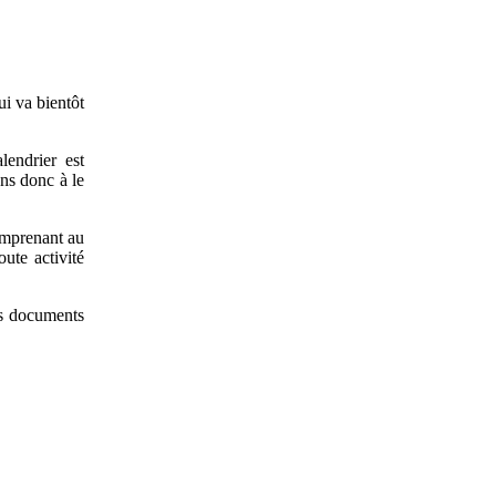
i va bientôt
lendrier est
ns donc à le
comprenant au
ute activité
es documents