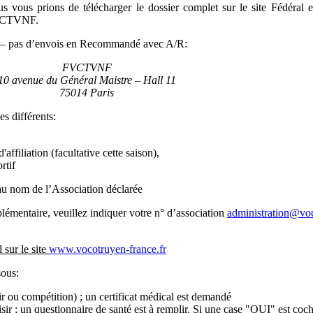
ous vous prions de télécharger le dossier complet sur le site Fédéral 
FVCTVNF.
e – pas d’envois en Recommandé avec A/R:
FVCTVNF
10 avenue du Général Maistre – Hall 11
75014 Paris
 différents:
affiliation (facultative cette saison),
rtif
 nom de l’Association déclarée
mentaire, veuillez indiquer votre n° d’association
administration@vo
 sur le site
www.vocotruyen-france.fr
sous:
ir ou compétition) ; un certificat médical est demandé
sir ; un questionnaire de santé est à remplir. Si une case "OUI" est coc