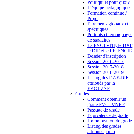
Pour qui et pour quoi?
L’équipe pédagogique
Formation continue /
Projet
Etirements globaux et
spécifiques
Portraits et témoignages
de stagiaires
La FVCTVNF, le DAF,
le DIF et le LICENCIE
Dossier d'inscription
Session 2016-2017
Session 2017-2018
Session 2018-2019
Listing des DAF-DIF
attribués par la
FVCTVNF
Grades
Comment obtenir un
grade FVCTVNF ?
Passage de grade
Equivalence de grade
Homologation de grade
Listing des grades
attribués par la