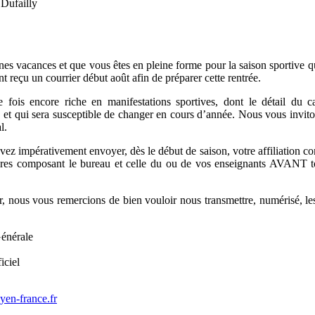
 Dufailly
s vacances et que vous êtes en pleine forme pour la saison sportive qu
t reçu un courrier début août afin de préparer cette rentrée.
ois encore riche en manifestations sportives, dont le détail du ca
, et qui sera susceptible de changer en cours d’année. Nous vous invito
l.
evez impérativement envoyer, dès le début de saison, votre affiliation 
es composant le bureau et celle du ou de vos enseignants AVANT to
r, nous vous remercions de bien vouloir nous transmettre, numérisé, l
énérale
iciel
yen-france.fr