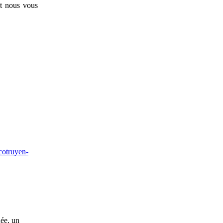
et nous vous
cotruyen-
hée, un