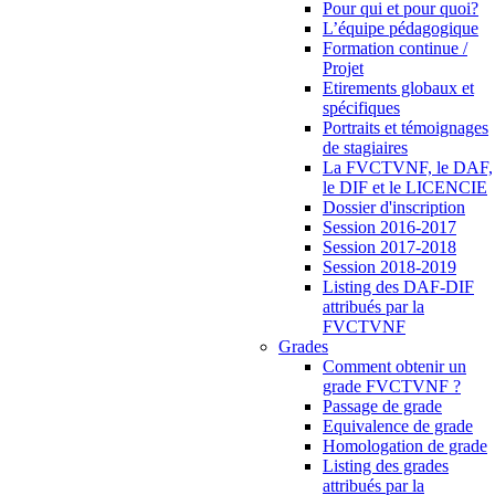
Pour qui et pour quoi?
L’équipe pédagogique
Formation continue /
Projet
Etirements globaux et
spécifiques
Portraits et témoignages
de stagiaires
La FVCTVNF, le DAF,
le DIF et le LICENCIE
Dossier d'inscription
Session 2016-2017
Session 2017-2018
Session 2018-2019
Listing des DAF-DIF
attribués par la
FVCTVNF
Grades
Comment obtenir un
grade FVCTVNF ?
Passage de grade
Equivalence de grade
Homologation de grade
Listing des grades
attribués par la