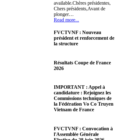
available.Chères présidentes,
Chers présidents,Avant de
plonger…
Read more...
FVCTVNF : Nouveau
président et renforcement de
la structure
29/06/2026 02:56
There are no translations
Résultats Coupe de France
available.Chères Présidentes,
2026
chers Présidents,Ce dimanche
28 juin…
08/06/2026 23:17
Read more...
There are no translations
IMPORTANT : Appel à
available.Cliquez sur ce lien
candidature : Rejoignez les
pour accéder aux résultats
Commissions techniques de
Read more...
la Fédération Vo Co Truyen
Vietnam de France
08/06/2026 22:17
There are no translations
FVCTVNF : Convocation à
available.Madame la
l'Assemblée Générale
Présidente, Monsieur le
Elective du 28 juin 2026