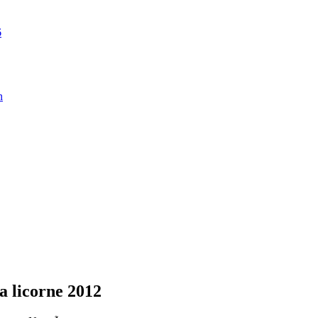
6
n
a licorne 2012