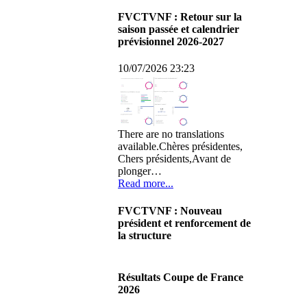
FVCTVNF : Retour sur la
saison passée et calendrier
prévisionnel 2026-2027
10/07/2026 23:23
There are no translations
available.Chères présidentes,
Chers présidents,Avant de
plonger…
Read more...
FVCTVNF : Nouveau
président et renforcement de
la structure
29/06/2026 02:56
There are no translations
Résultats Coupe de France
available.Chères Présidentes,
2026
chers Présidents,Ce dimanche