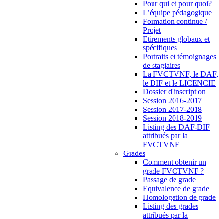
Pour qui et pour quoi?
L’équipe pédagogique
Formation continue /
Projet
Etirements globaux et
spécifiques
Portraits et témoignages
de stagiaires
La FVCTVNF, le DAF,
le DIF et le LICENCIE
Dossier d'inscription
Session 2016-2017
Session 2017-2018
Session 2018-2019
Listing des DAF-DIF
attribués par la
FVCTVNF
Grades
Comment obtenir un
grade FVCTVNF ?
Passage de grade
Equivalence de grade
Homologation de grade
Listing des grades
attribués par la