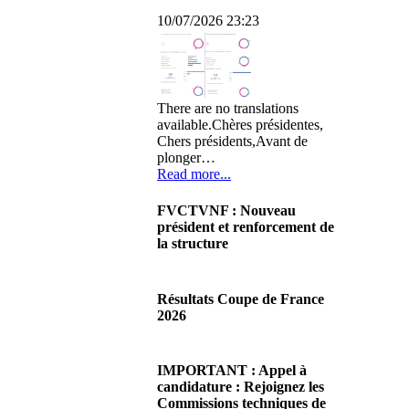
10/07/2026 23:23
There are no translations
available.Chères présidentes,
Chers présidents,Avant de
plonger…
Read more...
FVCTVNF : Nouveau
président et renforcement de
la structure
29/06/2026 02:56
There are no translations
Résultats Coupe de France
available.Chères Présidentes,
2026
chers Présidents,Ce dimanche
28 juin…
08/06/2026 23:17
Read more...
There are no translations
IMPORTANT : Appel à
available.Cliquez sur ce lien
candidature : Rejoignez les
pour accéder aux résultats
Commissions techniques de