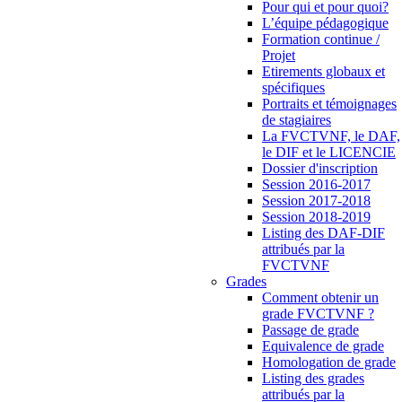
Pour qui et pour quoi?
L’équipe pédagogique
Formation continue /
Projet
Etirements globaux et
spécifiques
Portraits et témoignages
de stagiaires
La FVCTVNF, le DAF,
le DIF et le LICENCIE
Dossier d'inscription
Session 2016-2017
Session 2017-2018
Session 2018-2019
Listing des DAF-DIF
attribués par la
FVCTVNF
Grades
Comment obtenir un
grade FVCTVNF ?
Passage de grade
Equivalence de grade
Homologation de grade
Listing des grades
attribués par la