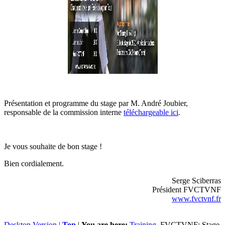
Présentation et programme du stage par M. André Joubier,
responsable de la commission interne
téléchargeable ici
.
Je vous souhaite de bon stage !
Bien cordialement.
Serge Sciberras
Président FVCTVNF
www.fvctvnf.fr
Desktop Version
|
Top
|
You are here:
Training
FVCTVNF: Stage