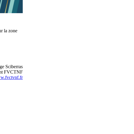
ur la zone
ge Sciberras
ent FVCTNF
.fvctvnf.fr