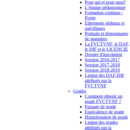
Pour qui et pour quoi?
L’équipe pédagogique
Formation continue /
Projet
Etirements globaux et
spécifiques
Portraits et témoignages
de stagiaires
La FVCTVNF, le DAF,
le DIF et le LICENCIE
Dossier d'inscription
Session 2016-2017
Session 2017-2018
Session 2018-2019
Listing des DAF-DIF
attribués par la
FVCTVNF
Grades
Comment obtenir un
grade FVCTVNF ?
Passage de grade
Equivalence de grade
Homologation de grade
Listing des grades
attribués par la