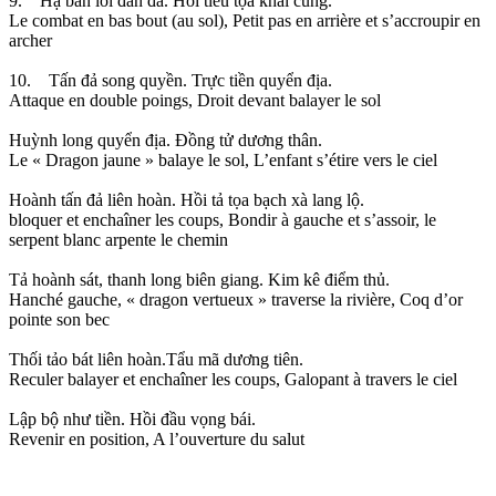
9. Hạ bàn lôi đản đả. Hồi tiểu tọa khai cung.
Le combat en bas bout (au sol), Petit pas en arrière et s’accroupir en
archer
10. Tấn đả song quyền. Trực tiền quyển địa.
Attaque en double poings, Droit devant balayer le sol
Huỳnh long quyển địa. Đồng tử dương thân.
Le « Dragon jaune » balaye le sol, L’enfant s’étire vers le ciel
Hoành tấn đả liên hoàn. Hồi tả tọa bạch xà lang lộ.
bloquer et enchaîner les coups, Bondir à gauche et s’assoir, le
serpent blanc arpente le chemin
Tả hoành sát, thanh long biên giang. Kim kê điểm thủ.
Hanché gauche, « dragon vertueux » traverse la rivière, Coq d’or
pointe son bec
Thối tảo bát liên hoàn.Tẩu mã dương tiên.
Reculer balayer et enchaîner les coups, Galopant à travers le ciel
Lập bộ như tiền. Hồi đầu vọng bái.
Revenir en position, A l’ouverture du salut