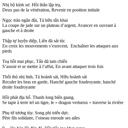
Nhị bộ kính sư. Hồi thân lập trụ,
Deux pas de la vénération, Revenir en position initiale
Ngọc trản ngân đài, Tả hữu tấn khai
La coupe de jade sur un plateau d’argent, Avancer en ouvrant à
gauche et à droite
Thập tự luyện diệp, Liên đả sát túc
En croix les mouvements s’exercent, Enchaîner les attaques aux
pieds
Toạ hồi mai phục, Tấn đả tam chiến
S’assoir et se mettre à l’affut, En avant attaquer trois fois
Thối thủ nhị linh, Tả hoành sát, Hữu hoành sát
Reculer les bras en garde, Hanché gauche foudroyante, hanché
droite foudroyante
Hồi phát địa hổ. Thanh long biên giang.
Se tapir à terre tel un tigre, le « dragon vertueux » traverse la rivière
Phụ tử tương tùy. Song phi triển dực.
Père fils solidaire, l’oiseau enroule ses ailes