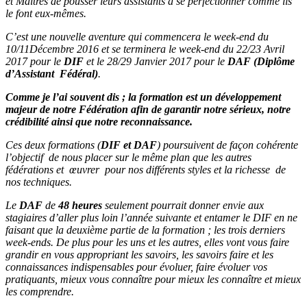
et Maîtres de pousser leurs assistants à se perfectionner comme ils
le font eux-mêmes.
C’est une nouvelle aventure qui commencera le week-end du
10/11Décembre 2016 et se terminera le week-end du 22/23 Avril
2017 pour le
DIF
et le 28/29 Janvier 2017 pour le
DAF (Diplôme
d’Assistant Fédéral)
.
Comme je l’ai souvent dis ; la formation est un développement
majeur de notre Fédération afin de garantir notre sérieux, notre
crédibilité ainsi que notre reconnaissance.
Ces deux formations (
DIF et DAF
) poursuivent de façon cohérente
l’objectif de nous placer sur le même plan que les autres
fédérations et œuvrer pour nos différents styles et la richesse de
nos techniques.
Le
DAF
de
48 heures
seulement pourrait donner envie aux
stagiaires d’aller plus loin l’année suivante et entamer le DIF en ne
faisant que la deuxième partie de la formation ; les trois derniers
week-ends. De plus pour les uns et les autres, elles vont vous faire
grandir en vous appropriant les savoirs, les savoirs faire et les
connaissances indispensables pour évoluer, faire évoluer vos
pratiquants, mieux vous connaître pour mieux les connaître et mieux
les comprendre.