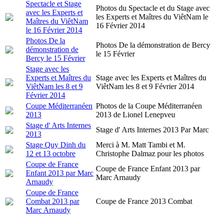
Spectacle et Stage
Photos du Spectacle et du Stage avec
avec les Experts et
les Experts et Maîtres du ViêtNam le
Maîtres du ViêtNam
16 Février 2014
le 16 Février 2014
Photos De la
Photos De la démonstration de Bercy
démonstration de
le 15 Février
Bercy le 15 Février
Stage avec les
Experts et Maîtres du
Stage avec les Experts et Maîtres du
ViêtNam les 8 et 9
ViêtNam les 8 et 9 Février 2014
Février 2014
Coupe Méditerranéen
Photos de la Coupe Méditerranéen
2013
2013 de Lionel Lenepveu
Stage d' Arts Internes
Stage d' Arts Internes 2013 Par Marc
2013
Stage Quy Dinh du
Merci à M. Matt Tambi et M.
12 et 13 octobre
Christophe Dalmaz pour les photos
Coupe de France
Coupe de France Enfant 2013 par
Enfant 2013 par Marc
Marc Arnaudy
Arnaudy
Coupe de France
Combat 2013 par
Coupe de France 2013 Combat
Marc Arnaudy