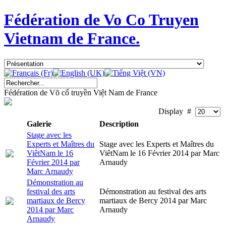
Fédération de Vo Co Truyen
Vietnam de France.
Fédération de Võ cổ truyền Việt Nam de France
Display #
Galerie
Description
Stage avec les
Experts et Maîtres du
Stage avec les Experts et Maîtres du
ViêtNam le 16
ViêtNam le 16 Février 2014 par Marc
Février 2014 par
Arnaudy
Marc Arnaudy
Démonstration au
festival des arts
Démonstration au festival des arts
martiaux de Bercy
martiaux de Bercy 2014 par Marc
2014 par Marc
Arnaudy
Arnaudy