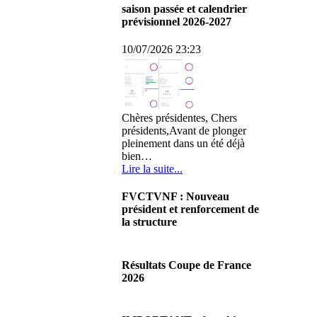
saison passée et calendrier
prévisionnel 2026-2027
10/07/2026 23:23
Chères présidentes, Chers
présidents,Avant de plonger
pleinement dans un été déjà
bien…
Lire la suite...
FVCTVNF : Nouveau
président et renforcement de
la structure
29/06/2026 02:56
Chères Présidentes, chers
Résultats Coupe de France
Présidents,Ce dimanche 28 juin
2026
2026 s'est déroulée notre
Assemblée…
08/06/2026 23:17
Lire la suite...