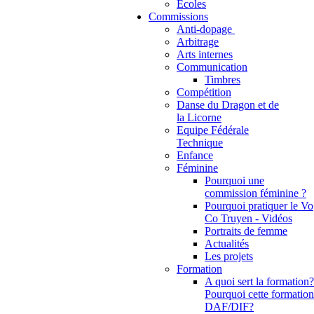
Ecoles
Commissions
Anti-dopage
Arbitrage
Communication
Timbres
Compétition
Danse du Dragon et de
la Licorne
Equipe Fédérale
Technique
Enfance
Féminine
Pourquoi une
commission féminine ?
Pourquoi pratiquer le Vo
Co Truyen - Vidéos
Portraits de femme
Actualités
Les projets
Formation
A quoi sert la formation?
Pourquoi cette formation
DAF/DIF?