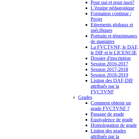
Pour qui et pour quoi?
L’équipe pédagogique
Formation continue /
Projet
Etirements globaux et
spécifiques
Portraits et témoignages
de stagiaires
La FVCTVNF, le DAF,
le DIF et le LICENCIE
Dossier d'inscription
Session 2016-2017
Session 2017-2018
Session 2018-2019
Listing des DAF-DIF
attribués par la
FVCTVNF
Grades
Comment obtenir un
grade FVCTVNF ?
Passage de grade
Equivalence de grade
Homologation de grade
Listing des grades
attribués par la