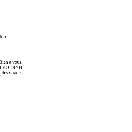
:
tion
Bien à vous,
rd VO DINH
 des Grades