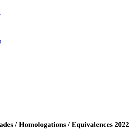
6
n
es / Homologations / Equivalences 2022