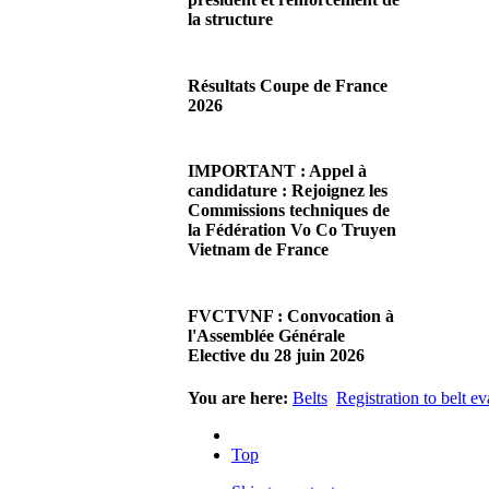
la structure
29/06/2026 02:56
There are no translations
Résultats Coupe de France
available.Chères Présidentes,
2026
chers Présidents,Ce dimanche
28 juin…
08/06/2026 23:17
Read more...
There are no translations
IMPORTANT : Appel à
available.Cliquez sur ce lien
candidature : Rejoignez les
pour accéder aux résultats
Commissions techniques de
Read more...
la Fédération Vo Co Truyen
Vietnam de France
08/06/2026 22:17
There are no translations
FVCTVNF : Convocation à
available.Madame la
l'Assemblée Générale
Présidente, Monsieur le
Elective du 28 juin 2026
Président,Suite à notre…
Read more...
23/05/2026 23:00
You are here:
Belts
Registration to belt ev
There are no translations
available.Chères Présidentes,
Top
chers Présidents,Veuillez
trouver…