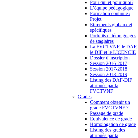
Pour qui et pour quoi?
L’équipe pédagogique
Formation continue /
Projet
Etirements globaux et
spécifiques
Portraits et témoignages
de stagiaires
La FVCTVNF, le DAF,
le DIF et le LICENCIE
Dossier d'inscription
Session 2016-2017
Session 2017-2018
Session 2018-2019
Listing des DAF-DIF
attribués par la
FVCTVNF
Grades
Comment obtenir un
grade FVCTVNF ?
Passage de grade
Equivalence de grade
Homologation de grade
Listing des grades
attribués par la