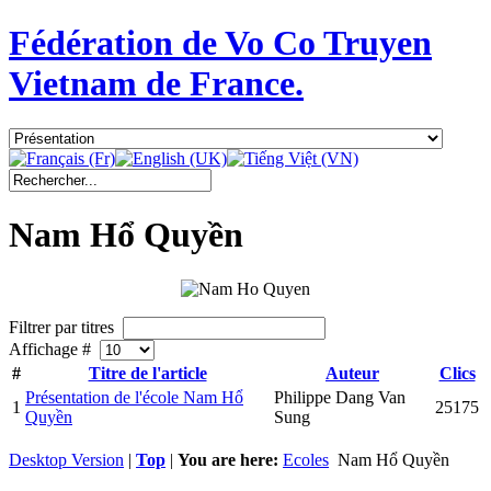
Fédération de Vo Co Truyen
Vietnam de France.
Nam Hổ Quyền
Filtrer par titres
Affichage #
#
Titre de l'article
Auteur
Clics
Présentation de l'école Nam Hổ
Philippe Dang Van
1
25175
Quyền
Sung
Desktop Version
|
Top
|
You are here:
Ecoles
Nam Hổ Quyền