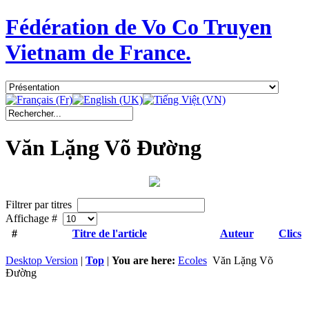
Fédération de Vo Co Truyen
Vietnam de France.
Văn Lặng Võ Đường
Filtrer par titres
Affichage #
#
Titre de l'article
Auteur
Clics
Desktop Version
|
Top
|
You are here:
Ecoles
Văn Lặng Võ
Đường