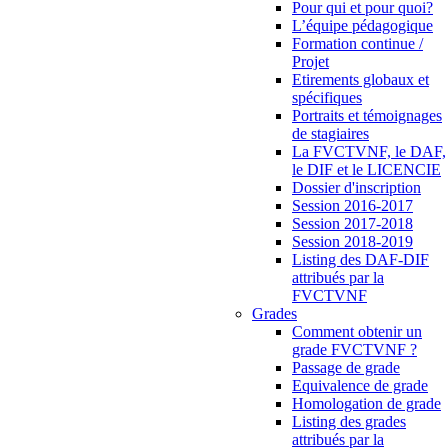
Pour qui et pour quoi?
L’équipe pédagogique
Formation continue /
Projet
Etirements globaux et
spécifiques
Portraits et témoignages
de stagiaires
La FVCTVNF, le DAF,
le DIF et le LICENCIE
Dossier d'inscription
Session 2016-2017
Session 2017-2018
Session 2018-2019
Listing des DAF-DIF
attribués par la
FVCTVNF
Grades
Comment obtenir un
grade FVCTVNF ?
Passage de grade
Equivalence de grade
Homologation de grade
Listing des grades
attribués par la