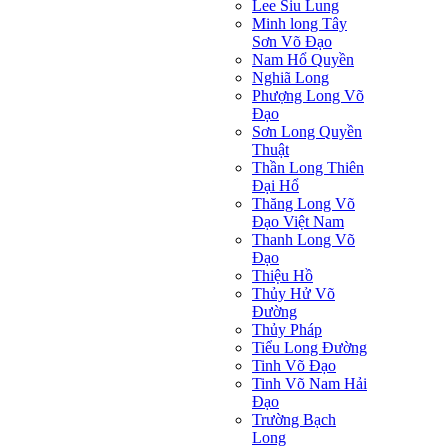
Lee Siu Lung
Minh long Tây
Sơn Võ Đạo
Nam Hổ Quyền
Nghiã Long
Phượng Long Võ
Đạo
Sơn Long Quyền
Thuật
Thần Long Thiên
Ðại Hổ
Thăng Long Võ
Đạo Việt Nam
Thanh Long Võ
Đạo
Thiệu Hồ
Thủy Hử Võ
Đường
Thủy Pháp
Tiểu Long Đường
Tinh Võ Đạo
Tinh Võ Nam Hải
Đạo
Trường Bạch
Long