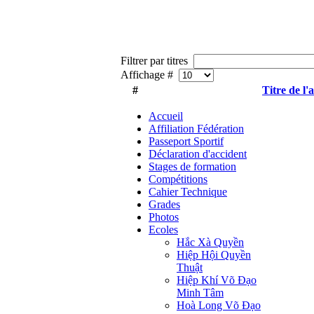
Filtrer par titres
Affichage #
#
Titre de l'a
Accueil
Affiliation Fédération
Passeport Sportif
Déclaration d'accident
Stages de formation
Compétitions
Cahier Technique
Grades
Photos
Ecoles
Hắc Xà Quyền
Hiệp Hội Quyền
Thuật
Hiệp Khí Võ Đạo
Minh Tâm
Hoà Long Võ Đạo