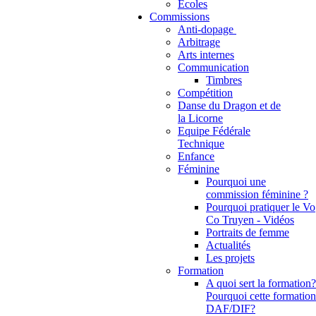
Ecoles
Commissions
Anti-dopage
Arbitrage
Communication
Timbres
Compétition
Danse du Dragon et de
la Licorne
Equipe Fédérale
Technique
Enfance
Féminine
Pourquoi une
commission féminine ?
Pourquoi pratiquer le Vo
Co Truyen - Vidéos
Portraits de femme
Actualités
Les projets
Formation
A quoi sert la formation?
Pourquoi cette formation
DAF/DIF?