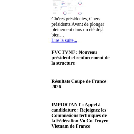
Chères présidentes, Chers
présidents,Avant de plonger
pleinement dans un été déjà
bien…
Lire la suite...
FVCTVNF : Nouveau
président et renforcement de
la structure
29/06/2026 02:56
Chères Présidentes, chers
Résultats Coupe de France
Présidents,Ce dimanche 28 juin
2026
2026 s'est déroulée notre
Assemblée…
08/06/2026 23:17
Lire la suite...
Cliquez sur ce lien pour
IMPORTANT : Appel à
accéder aux résultats
candidature : Rejoignez les
Lire la suite...
Commissions techniques de
la Fédération Vo Co Truyen
Vietnam de France