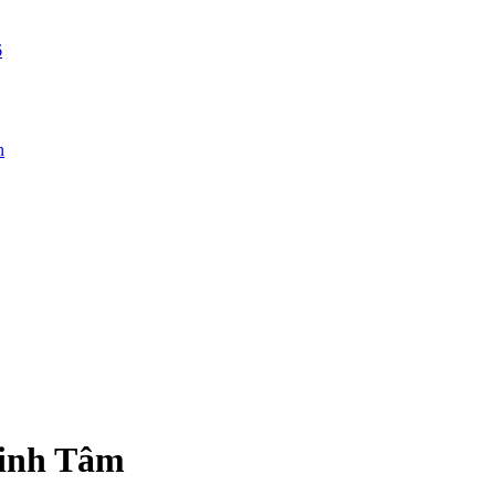
6
n
inh Tâm