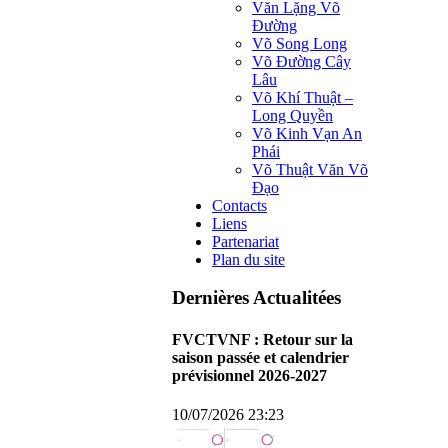
Văn Lặng Võ
Đường
Võ Song Long
Võ Đường Cây
Lâu
Võ Khí Thuật –
Long Quyền
Võ Kinh Vạn An
Phái
Võ Thuật Văn Võ
Đạo
Contacts
Liens
Partenariat
Plan du site
Dernières Actualitées
FVCTVNF : Retour sur la
saison passée et calendrier
prévisionnel 2026-2027
10/07/2026 23:23