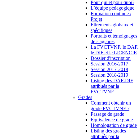
Pour qui et pour quoi?
L’équipe pédagogique
Formation continue /
Projet
Etirements globaux et
spécifiques
Portraits et témoignages
de stagiaires
La FVCTVNF, le DAF,
le DIF et le LICENCIE
Dossier d'inscription
Session 2016-2017
Session 2017-2018
Session 2018-2019
Listing des DAF-DIF
attribués par la
FVCTVNF
Grades
Comment obtenir un
grade FVCTVNF ?
Passage de grade
Equivalence de grade
Homologation de grade
Listing des grades
attribués par la