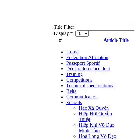
Title Filter
Display #
#
Article Title
Home
Federation Affiliation
Passeport Sportif
Déclaration d'accident
Training
Competitions
Technical specifications
Belts
Communication
Schools
Hắc Xà Quyền
Hiệp Hội Quyền
Thuật
Hiệp Khí Võ Đạo
Minh Tâm
Hoà Long Võ Đạo