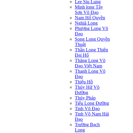
Lee Siu Lung
Minh long Tây
Sơn Võ Đạo
Nam Hổ Quyền
Nghiã Long
Phượng Long Võ
Đạo
Song Long Quyền
Thuật
Thần Long Thiên
Ðại Hổ
Thăng Long Võ
Đạo Việt Nam
Thanh Long Võ
Đạo
Thiệu Hồ
Thủy Hử Võ
Đường
Thủy Pháp
Tiểu Long Đường
Tinh Võ Đạo
Tinh Võ Nam Hải
Đạo
Trường Bạch
Long