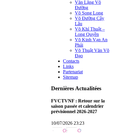
Văn Lặng Võ
Đường
Võ Song Long
Võ Đường Cây
Lâu
Võ Khí Thuật –
Long Quyền
Võ Kinh Vạn An
Phái
Võ Thuật Văn Võ
Đạo
Contacts
Links
Partenariat
Sitemap
Dernières Actualitées
FVCTVNF : Retour sur la
saison passée et calendrier
prévisionnel 2026-2027
10/07/2026 23:23