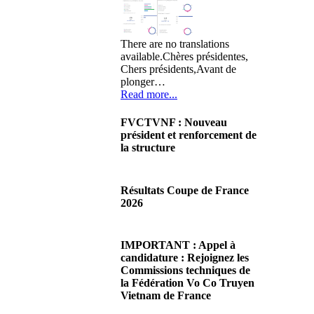
There are no translations
available.Chères présidentes,
Chers présidents,Avant de
plonger…
Read more...
FVCTVNF : Nouveau
président et renforcement de
la structure
29/06/2026 02:56
There are no translations
Résultats Coupe de France
available.Chères Présidentes,
2026
chers Présidents,Ce dimanche
28 juin…
08/06/2026 23:17
Read more...
There are no translations
IMPORTANT : Appel à
available.Cliquez sur ce lien
candidature : Rejoignez les
pour accéder aux résultats
Commissions techniques de
Read more...
la Fédération Vo Co Truyen
Vietnam de France