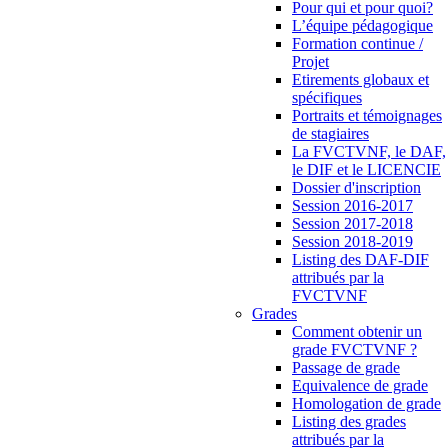
Pour qui et pour quoi?
L’équipe pédagogique
Formation continue /
Projet
Etirements globaux et
spécifiques
Portraits et témoignages
de stagiaires
La FVCTVNF, le DAF,
le DIF et le LICENCIE
Dossier d'inscription
Session 2016-2017
Session 2017-2018
Session 2018-2019
Listing des DAF-DIF
attribués par la
FVCTVNF
Grades
Comment obtenir un
grade FVCTVNF ?
Passage de grade
Equivalence de grade
Homologation de grade
Listing des grades
attribués par la