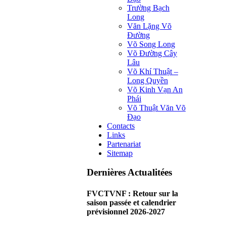
Trường Bạch
Long
Văn Lặng Võ
Đường
Võ Song Long
Võ Đường Cây
Lâu
Võ Khí Thuật –
Long Quyền
Võ Kinh Vạn An
Phái
Võ Thuật Văn Võ
Đạo
Contacts
Links
Partenariat
Sitemap
Dernières Actualitées
FVCTVNF : Retour sur la
saison passée et calendrier
prévisionnel 2026-2027