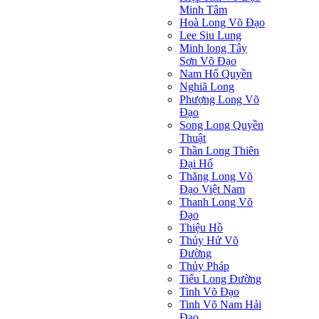
Minh Tâm
Hoà Long Võ Đạo
Lee Siu Lung
Minh long Tây
Sơn Võ Đạo
Nam Hổ Quyền
Nghiã Long
Phượng Long Võ
Đạo
Song Long Quyền
Thuật
Thần Long Thiên
Ðại Hổ
Thăng Long Võ
Đạo Việt Nam
Thanh Long Võ
Đạo
Thiệu Hồ
Thủy Hử Võ
Đường
Thủy Pháp
Tiểu Long Đường
Tinh Võ Đạo
Tinh Võ Nam Hải
Đạo