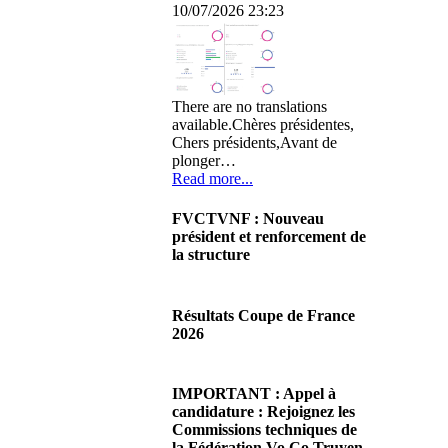
10/07/2026 23:23
There are no translations
available.Chères présidentes,
Chers présidents,Avant de
plonger…
Read more...
FVCTVNF : Nouveau
président et renforcement de
la structure
29/06/2026 02:56
There are no translations
Résultats Coupe de France
available.Chères Présidentes,
2026
chers Présidents,Ce dimanche
28 juin…
08/06/2026 23:17
Read more...
There are no translations
IMPORTANT : Appel à
available.Cliquez sur ce lien
candidature : Rejoignez les
pour accéder aux résultats
Commissions techniques de
Read more...
la Fédération Vo Co Truyen