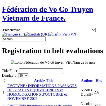
Fédération de Vo Co Truyen
Vietnam de France.
Registration to belt evaluations
Title Filter
Display #
#
Article Title
Author
Hits
FVCTVNF : INFORMATIONS PASSAGES
DE GRADES EQUIVALENCES et
Nicolas
1
232
HOMOLOGATIONS d’OCTOBRE et
Dufailly
NOVEMBRE 2026
Nicolas
2
FVCTVNF: Information passage de grades
2308