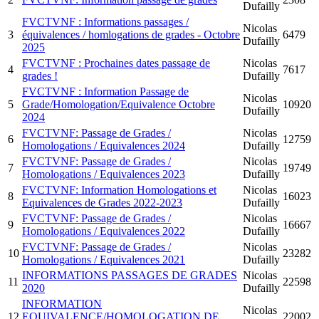
Dufailly
FVCTVNF : Informations passages /
Nicolas
3
équivalences / homlogations de grades - Octobre
6479
Dufailly
2025
FVCTVNF : Prochaines dates passage de
Nicolas
4
7617
grades !
Dufailly
FVCTVNF : Information Passage de
Nicolas
5
Grade/Homologation/Equivalence Octobre
10920
Dufailly
2024
FVCTVNF: Passage de Grades /
Nicolas
6
12759
Homologations / Equivalences 2024
Dufailly
FVCTVNF: Passage de Grades /
Nicolas
7
19749
Homologations / Equivalences 2023
Dufailly
FVCTVNF: Information Homologations et
Nicolas
8
16023
Equivalences de Grades 2022-2023
Dufailly
FVCTVNF: Passage de Grades /
Nicolas
9
16667
Homologations / Equivalences 2022
Dufailly
FVCTVNF: Passage de Grades /
Nicolas
10
23282
Homologations / Equivalences 2021
Dufailly
INFORMATIONS PASSAGES DE GRADES
Nicolas
11
22598
2020
Dufailly
INFORMATION
Nicolas
12
EQUIVALENCE/HOMOLOGATION DE
22002