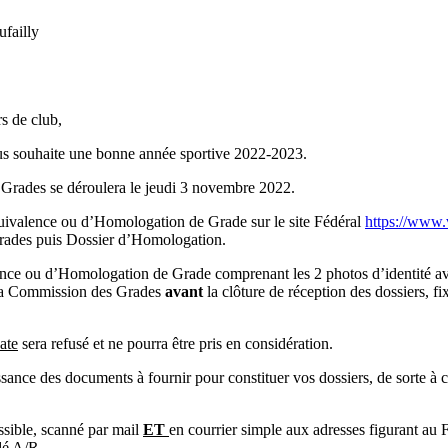
failly
s de club,
ous souhaite une bonne année sportive 2022-2023.
Grades se déroulera le jeudi 3 novembre 2022.
uivalence ou d’Homologation de Grade sur le site Fédéral
https://www.
ades puis Dossier d’Homologation.
ce ou d’Homologation de Grade comprenant les 2 photos d’identité av
e la Commission des Grades
avant
la clôture de réception des dossiers, fi
ate
sera refusé et ne pourra être pris en considération.
ance des documents à fournir pour constituer vos dossiers, de sorte à c
ssible, scanné par mail
ET
en courrier simple aux adresses figurant au 
é A/R.