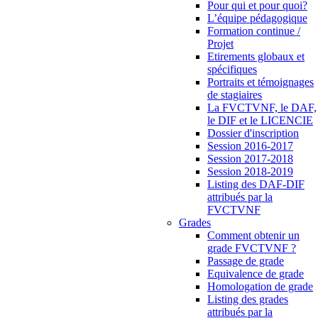
Pour qui et pour quoi?
L’équipe pédagogique
Formation continue /
Projet
Etirements globaux et
spécifiques
Portraits et témoignages
de stagiaires
La FVCTVNF, le DAF,
le DIF et le LICENCIE
Dossier d'inscription
Session 2016-2017
Session 2017-2018
Session 2018-2019
Listing des DAF-DIF
attribués par la
FVCTVNF
Grades
Comment obtenir un
grade FVCTVNF ?
Passage de grade
Equivalence de grade
Homologation de grade
Listing des grades
attribués par la