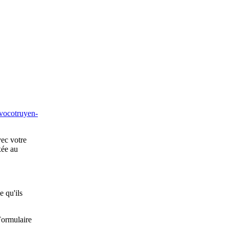
vocotruyen-
ec votre
xée au
e qu'ils
Formulaire