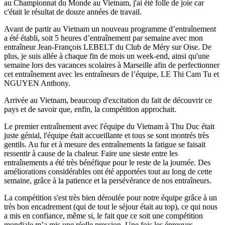
au Championnat du Monde au Vietnam, j'ai été folle de joie car
c'était le résultat de douze années de travail.
Avant de partir au Vietnam un nouveau programme d’entraînement
a été établi, soit 5 heures d’entraînement par semaine avec mon
entraîneur Jean-François LEBELT du Club de Méry sur Oise. De
plus, je suis allée à chaque fin de mois un week-end, ainsi qu'une
semaine lors des vacances scolaires à Marseille afin de perfectionner
cet entraînement avec les entraîneurs de l’équipe, LE Thi Cam Tu et
NGUYEN Anthony.
Arrivée au Vietnam, beaucoup d'excitation du fait de découvrir ce
pays et de savoir que, enfin, la compétition approchait.
Le premier entraînement avec l'équipe du Vietnam à Thu Duc était
juste génial, l'équipe était accueillante et tous se sont montrés très
gentils. Au fur et à mesure des entraînements la fatigue se faisait
ressentir à cause de la chaleur. Faire une sieste entre les
entraînements a été très bénéfique pour le reste de la journée. Des
améliorations considérables ont été apportées tout au long de cette
semaine, grâce à la patience et la persévérance de nos entraîneurs.
La compétition s'est très bien déroulée pour notre équipe grâce à un
très bon encadrement (qui de tout le séjour était au top), ce qui nous
a mis en confiance, même si, le fait que ce soit une compétition
mondiale m’a mis une réelle pression. Une fois les épreuves