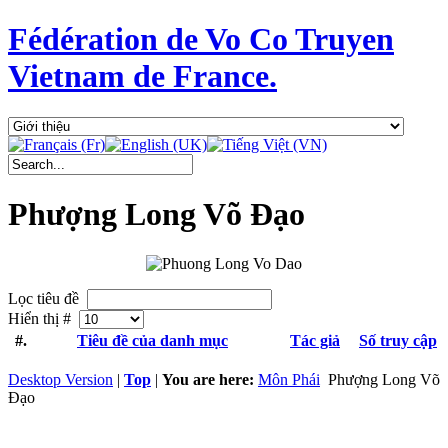
Fédération de Vo Co Truyen
Vietnam de France.
Phượng Long Võ Đạo
Lọc tiêu đề
Hiển thị #
#.
Tiêu đề của danh mục
Tác giả
Số truy cập
Desktop Version
|
Top
|
You are here:
Môn Phái
Phượng Long Võ
Đạo