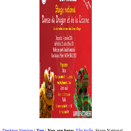
Desktop Version
|
Top
|
You are here:
Tập huấn
Stage National -