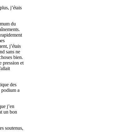
lus, j’étais
ximum du
aînements.
i rapidement
mes
nt, j’étais
ond sans ne
choses bien.
e pression et
allait
tique des
un podium a
que j’en
nt un bon
es soutenus,