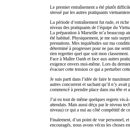
Le premier entraînement a été plutôt difficile
stressé par les autres pratiquants vietnamien
La période d’entraînement fut rude, et ric
niveau des pratiquants de l’équipe du Viet
La préparation à Marseille m’a beaucoup aidé
été habitué. Physiquement, je me suis surpr
prestations. Mes inquiétudes sur ma conditio
déterminé à progresser pour ne pas me sentir
rien regretter quel que soit mon classement
Face à Maître Oanh et face aux autres pratiq
exigence envers moi-même. Lors du dernier e
évacuer cette tension ce qui a perturber ce
Je suis parti dans l’idée de faire le maximu
autres concurrent et sachant qu’il n’y avait
commencé à prendre place dans ma tête et a
J’ai eu tout de même quelques regrets vis-à-
attendais. Mais aussi déçu par le niveau tec
niveau) ce qui a nui au côté compétitif de 
Finalement, d’un point de vue personnel, et
encouragés, nous avons vécus les choses en