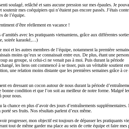
senti soulagé, relâché et sans aucune pression sur mes épaules. Je pouv
 soutenir mes coéquipiers qui n’étaient pas encore passés. J’étais cont
es de l’équipe.
sentiment d’être réellement en vacance !
s d’amitiés avec les pratiquants vietnamiens, grâce aux différentes sorti
ue, soirée karaoké,…)
re moi et les autres membres de l’équipe, notamment la première semaine
naissais moins qu’eux se connaissait entre eux. De plus, étant une person
oup au groupe, si celui-ci ne venait pas à moi. Puis durant la période
hangé, les liens ont commencé à se tisser, puis un véritable soutient en
ition, une relation moins distante que les premières semaines grâce à ce
ent en dressant un cocon autour de nous durant la période d’entraîneme
e bonne condition et que l’on soit au meilleur de notre forme. Malgré le
là pour nous.
u la chance en plus d’avoir des jours d’entraînements supplémentaires.
a porté ses fruits. Nos résultats parlent d’eux même.
voir progresser, mon objectif est toujours de dépasser les pratiquants vi
ant tout de même garder ma place au sein de cette équipe et faire mes 