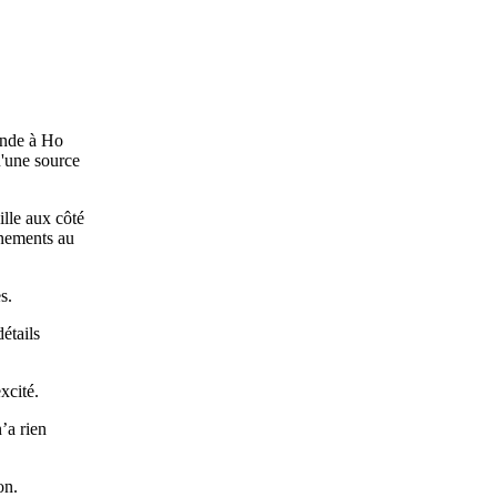
monde à Ho
u'une source
ille aux côté
înements au
s.
étails
xcité.
’a rien
on.