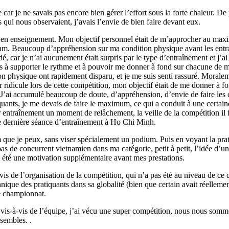
 car je ne savais pas encore bien gérer l’effort sous la forte chaleur. De p
s qui nous observaient, j’avais l’envie de bien faire devant eux.
he en enseignement. Mon objectif personnel était de m’approcher au ma
nam. Beaucoup d’appréhension sur ma condition physique avant les entr
, car je n’ai aucunement était surpris par le type d’entraînement et j’a
is à supporter le rythme et à pouvoir me donner à fond sur chacune de 
n physique ont rapidement disparu, et je me suis senti rassuré. Moraleme
 ridicule lors de cette compétition, mon objectif était de me donner à f
. J’ai accumulé beaucoup de doute, d’appréhension, d’envie de faire les 
uants, je me devais de faire le maximum, ce qui a conduit à une certain
ntraînement un moment de relâchement, la veille de la compétition il f
tte dernière séance d’entraînement à Ho Chi Minh.
m que je peux, sans viser spécialement un podium. Puis en voyant la pra
 pas de concurrent vietnamien dans ma catégorie, petit à petit, l’idée d’
 été une motivation supplémentaire avant mes prestations.
vis de l’organisation de la compétition, qui n’a pas été au niveau de ce 
hnique des pratiquants dans sa globalité (bien que certain avait réelleme
ce championnat.
 vis-à-vis de l’équipe, j’ai vécu une super compétition, nous nous somm
sembles. .