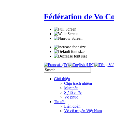
Fédération de Vo C
Giới thiệu
Chịu trách nhiệm
Mục tiêu
Sự tổ chức
Võ phục
Tin tức
Liên đoàn
Võ cổ truyền Việt Nam