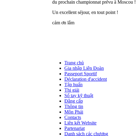
du prochain championnat prévu à Moscou ! C’e
Un excellent séjour, en tout point !
cảm ơn lắm
Trang chủ
Gia nhập Liên Đoàn
Passeport Sportif
Déclaration d'accident
Tập huấn
Thi giải
Sổ tay kỹ thuật
Đẳng cấp
Thông tin
Môn Phái
Contacts
Liên kết Website
Partenariat
Danh sách các chương