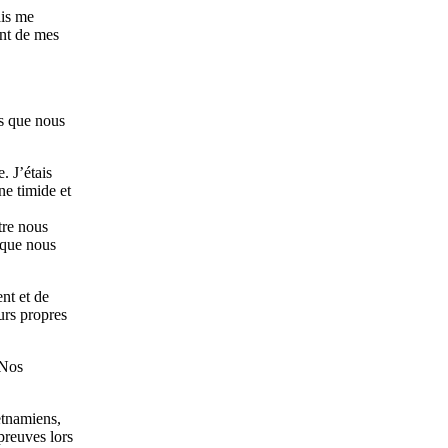
ais me
ent de mes
es que nous
. J’étais
ne timide et
tre nous
 que nous
nt et de
urs propres
 Nos
etnamiens,
preuves lors