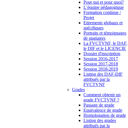
Pour qui et pour quoi?
L’équipe pédagogique
Formation continue /
Projet
Etirements globaux et
spécifiques
Portraits et témoignages
de stagiaires
La FVCTVNF, le DAF,
le DIF et le LICENCIE
Dossier d'inscription
Session 2016-2017
Session 2017-2018
Session 2018-2019
Listing des DAF-DIF
attribués par la
FVCTVNF
Grades
Comment obtenir un
grade FVCTVNF ?
Passage de grade
Equivalence de grade
Homologation de grade
Listing des grades
attribués par la