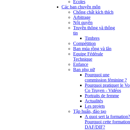
Ecoles
Các ban chuyên môn
Chống chất kích thích
Arbitrage
Nội quyền
Truyền thông và thông
tin
Timbres
Compétition
Ban múa rồng và lân
Equipe Fédérale
Technique
Enfance
Ban phụ nữ
Pourquoi une
commission féminine ?
Pourquoi pratiquer le Vo
Co Truyen - Vidéos
Portraits de femme
Actualités
Les projets
Tập huấn, đào tạo
A quoi sert la formation?
Pourquoi cette formation
DAF/DIF?