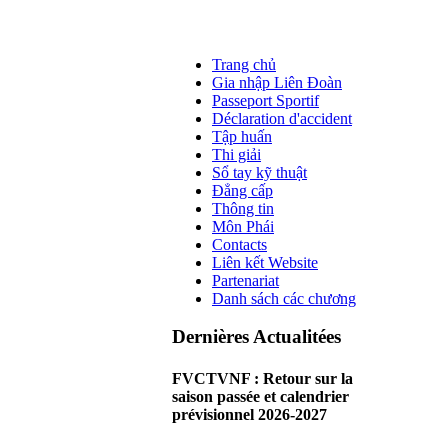
Trang chủ
Gia nhập Liên Đoàn
Passeport Sportif
Déclaration d'accident
Tập huấn
Thi giải
Sổ tay kỹ thuật
Đẳng cấp
Thông tin
Môn Phái
Contacts
Liên kết Website
Partenariat
Danh sách các chương
Dernières Actualitées
FVCTVNF : Retour sur la
saison passée et calendrier
prévisionnel 2026-2027