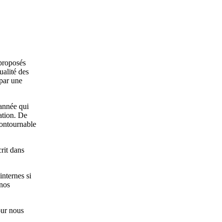
 proposés
ualité des
 par une
année qui
ation. De
contournable
rit dans
internes si
 nos
our nous