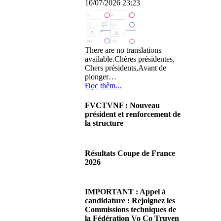
10/07/2026 23:23
There are no translations
available.Chères présidentes,
Chers présidents,Avant de
plonger…
Đọc thêm...
FVCTVNF : Nouveau
président et renforcement de
la structure
29/06/2026 02:56
There are no translations
Résultats Coupe de France
available.Chères Présidentes,
2026
chers Présidents,Ce dimanche
28 juin…
08/06/2026 23:17
Đọc thêm...
There are no translations
IMPORTANT : Appel à
available.Cliquez sur ce lien
candidature : Rejoignez les
pour accéder aux résultats
Commissions techniques de
Đọc thêm...
la Fédération Vo Co Truyen