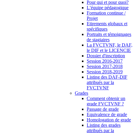
Pour qui et pour quoi?
L’équipe pédagogique
Formation continue /
Projet
Etirements globaux et
spécifiques
Portraits et témoignages
de stagiaires
La FVCTVNF, le DAF,
le DIF et le LICENCIE
Dossier d'inscription
Session 2016-2017
Session 2017-2018
Session 2018-2019
Listing des DAF-DIF
attribués par la
FVCTVNF
Grades
Comment obtenir un
grade FVCTVNF ?
Passage de grade
Equivalence de grade
Homologation de grade
Listing des grades
attribués par la