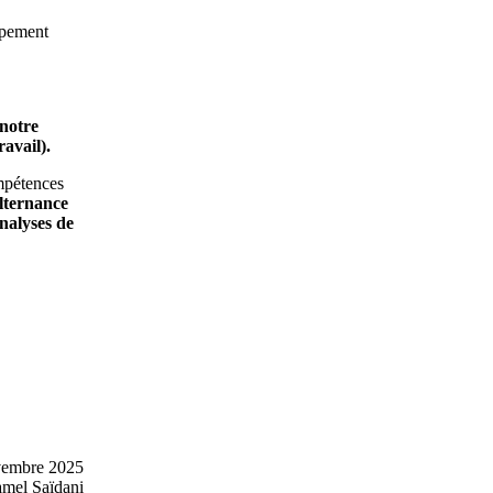
ppement
 notre
ravail).
ompétences
lternance
analyses de
ovembre 2025
mel Saïdani