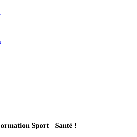
6
n
mation Sport - Santé !