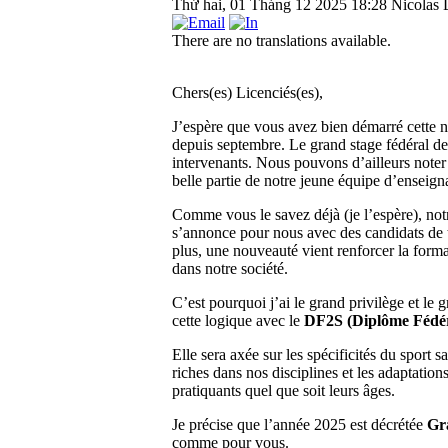
Thứ hai, 01 Tháng 12 2025 18:28
Nicolas 
There are no translations available.
Chers(es) Licenciés(es),
J’espère que vous avez bien démarré cette 
depuis septembre. Le grand stage fédéral de 
intervenants. Nous pouvons d’ailleurs noter q
belle partie de notre jeune équipe d’enseign
Comme vous le savez déjà (je l’espère), no
s’annonce pour nous avec des candidats de t
plus, une nouveauté vient renforcer la forma
dans notre société.
C’est pourquoi j’ai le grand privilège et le
cette logique avec le
DF2S (Diplôme Fédér
Elle sera axée sur les spécificités du sport 
riches dans nos disciplines et les adaptations
pratiquants quel que soit leurs âges.
Je précise que l’année 2025 est décrétée
Gr
comme pour vous.