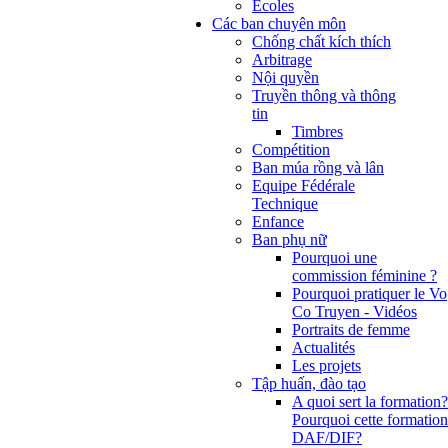
Ecoles
Các ban chuyên môn
Chống chất kích thích
Arbitrage
Nội quyền
Truyền thông và thông
tin
Timbres
Compétition
Ban múa rồng và lân
Equipe Fédérale
Technique
Enfance
Ban phụ nữ
Pourquoi une
commission féminine ?
Pourquoi pratiquer le Vo
Co Truyen - Vidéos
Portraits de femme
Actualités
Les projets
Tập huấn, đào tạo
A quoi sert la formation?
Pourquoi cette formation
DAF/DIF?