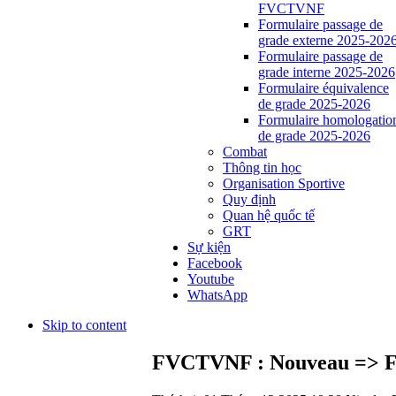
FVCTVNF
Formulaire passage de
grade externe 2025-202
Formulaire passage de
grade interne 2025-2026
Formulaire équivalence
de grade 2025-2026
Formulaire homologatio
de grade 2025-2026
Combat
Thông tin học
Organisation Sportive
Quy định
Quan hệ quốc tế
GRT
Sự kiện
Facebook
Youtube
WhatsApp
Skip to content
FVCTVNF : Nouveau => For