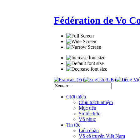
Fédération de Vo C
Giới thiệu
Chịu trách nhiệm
Mục tiêu
Sự tổ chức
Võ phục
Tin tức
Liên đoàn
Võ cổ truyền Việt Nam