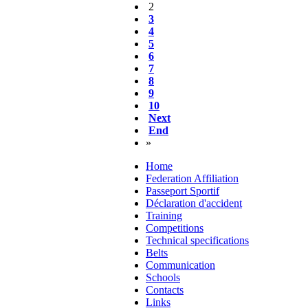
2
3
4
5
6
7
8
9
10
Next
End
»
Home
Federation Affiliation
Passeport Sportif
Déclaration d'accident
Training
Competitions
Technical specifications
Belts
Communication
Schools
Contacts
Links