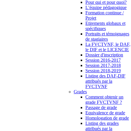
Pour qui et pour quoi?
L’équipe pédagogique
Formation continue /
Projet
Etirements globaux et
spécifiques
Portraits et témoignages
de stagiaires
La FVCTVNF, le DAF,
le DIF et le LICENCIE
Dossier d'inscription
Session 2016-2017
Session 2017-2018
Session 2018-2019
Listing des DAF-DIF
attribués par la
FVCTVNF
Grades
Comment obtenir un
grade FVCTVNF ?
Passage de grade
Equivalence de grade
Homologation de grade
Listing des grades
attribués par la