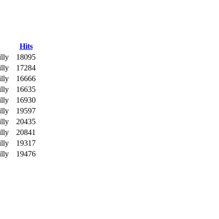
Hits
lly
18095
lly
17284
lly
16666
lly
16635
lly
16930
lly
19597
lly
20435
lly
20841
lly
19317
lly
19476