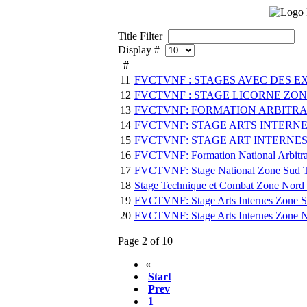
Title Filter
Display #
#
11
FVCTVNF : STAGES AVEC DES E
12
FVCTVNF : STAGE LICORNE ZONE N
13
FVCTVNF: FORMATION ARBITRAGE 
14
FVCTVNF: STAGE ARTS INTERNES Z
15
FVCTVNF: STAGE ART INTERNES Z
16
FVCTVNF: Formation National Arbitrage
17
FVCTVNF: Stage National Zone Sud Tec
18
Stage Technique et Combat Zone Nord l
19
FVCTVNF: Stage Arts Internes Zone Su
20
FVCTVNF: Stage Arts Internes Zone N
Page 2 of 10
«
Start
Prev
1