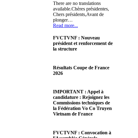
There are no translations
available.Chères présidentes,
Chers présidents,Avant de
plonger…
Read more...
FVCTVNF : Nouveau
président et renforcement de
la structure
29/06/2026 02:56
There are no translations
Résultats Coupe de France
available.Chères Présidentes,
2026
chers Présidents,Ce dimanche
28 juin…
08/06/2026 23:17
Read more...
There are no translations
IMPORTANT : Appel à
available.Cliquez sur ce lien
candidature : Rejoignez les
pour accéder aux résultats
Commissions techniques de
Read more...
la Fédération Vo Co Truyen
Vietnam de France
08/06/2026 22:17
There are no translations
FVCTVNF : Convocation à
available.Madame la