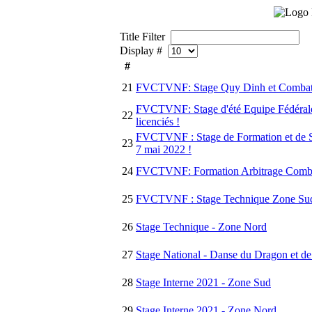
Title Filter
Display #
#
21
FVCTVNF: Stage Quy Dinh et Combat e
FVCTVNF: Stage d'été Equipe Fédérale 
22
licenciés !
FVCTVNF : Stage de Formation et de Se
23
7 mai 2022 !
24
FVCTVNF: Formation Arbitrage Combat 
25
FVCTVNF : Stage Technique Zone Sud l
26
Stage Technique - Zone Nord
27
Stage National - Danse du Dragon et de
28
Stage Interne 2021 - Zone Sud
29
Stage Interne 2021 - Zone Nord