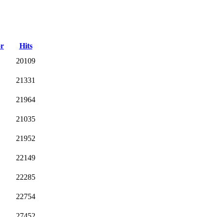
r
Hits
20109
21331
21964
21035
21952
22149
22285
22754
27452