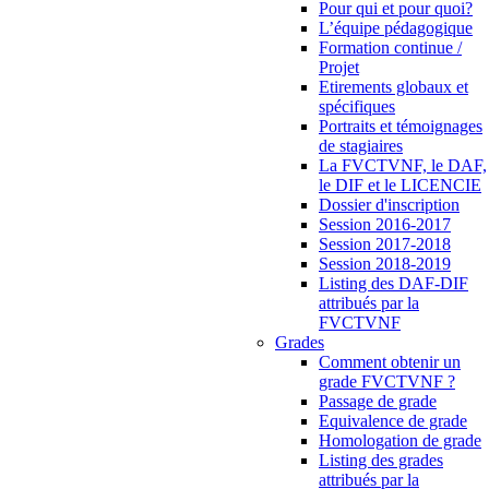
Pour qui et pour quoi?
L’équipe pédagogique
Formation continue /
Projet
Etirements globaux et
spécifiques
Portraits et témoignages
de stagiaires
La FVCTVNF, le DAF,
le DIF et le LICENCIE
Dossier d'inscription
Session 2016-2017
Session 2017-2018
Session 2018-2019
Listing des DAF-DIF
attribués par la
FVCTVNF
Grades
Comment obtenir un
grade FVCTVNF ?
Passage de grade
Equivalence de grade
Homologation de grade
Listing des grades
attribués par la