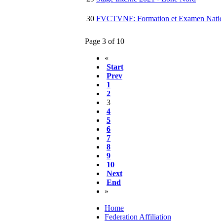
30
FVCTVNF: Formation et Examen Nationa
Page 3 of 10
«
Start
Prev
1
2
3
4
5
6
7
8
9
10
Next
End
»
Home
Federation Affiliation