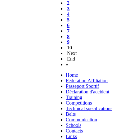
2
3
4
5
6
7
8
9
10
Next
End
»
Home
Federation Affiliation
Passeport Sportif
Déclaration d'accident
Training
Competitions
Technical specifications
Belts
Communication
Schools
Contacts
Links