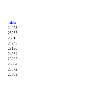
Hits
24953
25255
26916
24943
23196
24034
23237
25604
23872
22703