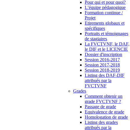
Pour qui et pour quoi?
L’équipe pédagogique
Formation continue /
Projet
Etirements globaux et
spécifiques
Portraits et témoignages
de stagiaires
La FVCTVNF, le DAF,
le DIF et le LICENCIE
Dossier d'inscription
Session 2016-2017
Session 2017-2018
Session 2018-2019
Listing des DAF-DIF
attribués par la
FVCTVNF
Grades
Comment obtenir un
grade FVCTVNF ?
Passage de grade
Equivalence de grade
Homologation de grade
Listing des grades
attribués par la