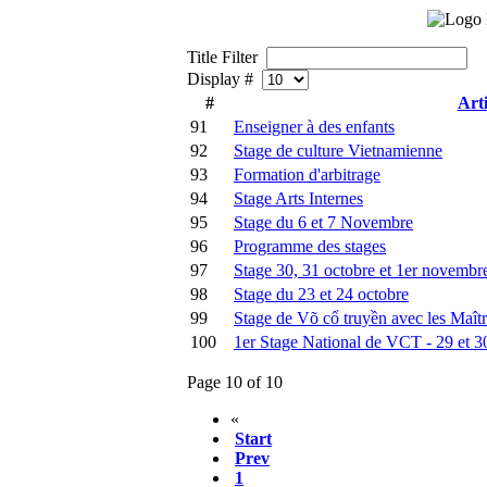
Title Filter
Display #
#
Arti
91
Enseigner à des enfants
92
Stage de culture Vietnamienne
93
Formation d'arbitrage
94
Stage Arts Internes
95
Stage du 6 et 7 Novembre
96
Programme des stages
97
Stage 30, 31 octobre et 1er novembr
98
Stage du 23 et 24 octobre
99
Stage de Võ cổ truyền avec les Maît
100
1er Stage National de VCT - 29 et 
Page 10 of 10
«
Start
Prev
1