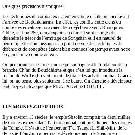
Quelques précisions historiques :
Les techniques de combat existaient en Chine et ailleurs bien avant
l’arrivée de Boddhidharma. En effet, les conflits entre clans ou
contre des envahisseurs avaient lieu déjà bien avant. Rien qu’en
Chine, en l’an 260, deux experts en combat sont chargés de
défendre le trésor de l’ermitage de Songshan et il est naturel de
penser que les connaissances au point de vue des techniques de
défense et de conquêtes étaient bien connues longtemps avant notre
ère, en Chine comme ailleurs.
On peut toutefois estimer que ce personnage est le fondateur de la
branche Ch’an du Bouddhisme et que c’est lui qui introduisit la
notion de Wu Te (La vertu martiale) dans les arts de combat. Grâce à
lui, on ne pense plus seulement à se battre. On cherche à développer
tant l’aspect physique que MENTAL et SPIRITUEL.
LES MOINES-GUERRIERS
Il y a environ 13 siècles, le temple Shaolin comptait un demi-millier
de moines experts dans l’art du combat, soit près du tiers des moines
du Temple. Il s’agit de l’empereur T’ai Tsung (Li Shih-Min) de la
dynastie T’ang qui a permis le développement de Shaolin en