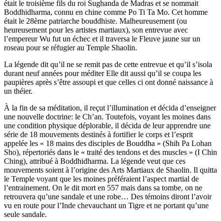
était le troisième fils du roi Sughanda de Madras et se nommait
Boddhidharma, connu en chine comme Po Ti Ta Mo. Cet homme
était le 28ème patriarche bouddhiste. Malheureusement (ou
heureusement pour les artistes martiaux), son entrevue avec
l’empereur Wu fut un échec et il traversa le Fleuve jaune sur un
roseau pour se réfugier au Temple Shaolin.
La légende dit qu’il ne se remit pas de cette entrevue et qu’il s’isola
durant neuf années pour méditer Elle dit aussi qu’il se coupa les
paupières après s’être assoupi et que celles ci ont donné naissance à
un théier.
À la fin de sa méditation, il reçut l’illumination et décida d’enseigner
une nouvelle doctrine: le Ch’an. Toutefois, voyant les moines dans
une condition physique déplorable, il décida de leur apprendre une
série de 18 mouvements destinés à fortifier le corps et l’esprit
appelée les « 18 mains des disciples de Bouddha » (Shih Pa Lohan
Sho), répertoriés dans le « traité des tendons et des muscles » (I Chin
Ching), attribué à Boddhidharma. La légende veut que ces
mouvements soient à l’origine des Arts Martiaux de Shaolin. Il quitta
le Temple voyant que les moines préféraient l’aspect martial de
l’entrainement. On le dit mort en 557 mais dans sa tombe, on ne
retrouvera qu’une sandale et une robe… Des témoins diront l’avoir
vu en route pour l’Inde chevauchant un Tigre et ne portant qu’une
seule sandale.