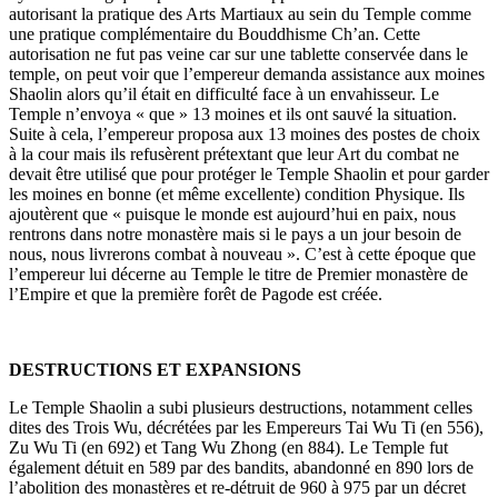
autorisant la pratique des Arts Martiaux au sein du Temple comme
une pratique complémentaire du Bouddhisme Ch’an. Cette
autorisation ne fut pas veine car sur une tablette conservée dans le
temple, on peut voir que l’empereur demanda assistance aux moines
Shaolin alors qu’il était en difficulté face à un envahisseur. Le
Temple n’envoya « que » 13 moines et ils ont sauvé la situation.
Suite à cela, l’empereur proposa aux 13 moines des postes de choix
à la cour mais ils refusèrent prétextant que leur Art du combat ne
devait être utilisé que pour protéger le Temple Shaolin et pour garder
les moines en bonne (et même excellente) condition Physique. Ils
ajoutèrent que « puisque le monde est aujourd’hui en paix, nous
rentrons dans notre monastère mais si le pays a un jour besoin de
nous, nous livrerons combat à nouveau ». C’est à cette époque que
l’empereur lui décerne au Temple le titre de Premier monastère de
l’Empire et que la première forêt de Pagode est créée.
DESTRUCTIONS ET EXPANSIONS
Le Temple Shaolin a subi plusieurs destructions, notamment celles
dites des Trois Wu, décrétées par les Empereurs Tai Wu Ti (en 556),
Zu Wu Ti (en 692) et Tang Wu Zhong (en 884). Le Temple fut
également détuit en 589 par des bandits, abandonné en 890 lors de
l’abolition des monastères et re-détruit de 960 à 975 par un décret