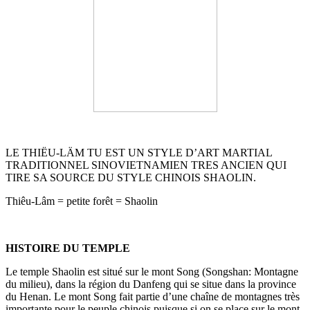
LE THIËU-LÄM TU EST UN STYLE D’ART MARTIAL
TRADITIONNEL SINOVIETNAMIEN TRES ANCIEN QUI
TIRE SA SOURCE DU STYLE CHINOIS SHAOLIN.
Thiêu-Lâm = petite forêt = Shaolin
HISTOIRE DU TEMPLE
Le temple Shaolin est situé sur le mont Song (Songshan: Montagne
du milieu), dans la région du Danfeng qui se situe dans la province
du Henan. Le mont Song fait partie d’une chaîne de montagnes très
importante pour le peuple chinois puisque si on se place sur le mont